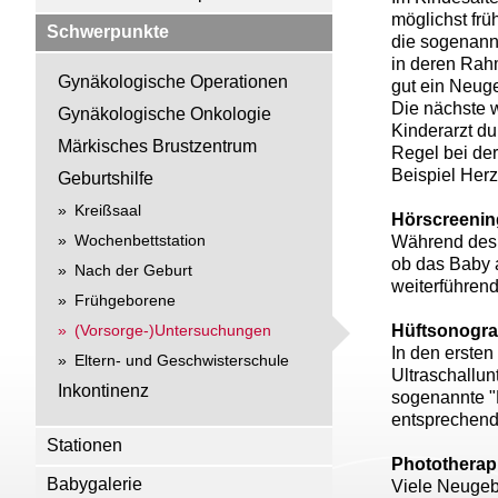
möglichst frü
Schwerpunkte
die sogenannt
in deren Rah
Gynäkologische Operationen
gut ein Neug
Die nächste w
Gynäkologische Onkologie
Kinderarzt du
Märkisches Brustzentrum
Regel bei de
Beispiel Herz
Geburtshilfe
Kreißsaal
Hörscreenin
Wochenbettstation
Während des A
ob das Baby a
Nach der Geburt
weiterführend
Frühgeborene
(Vorsorge-)Untersuchungen
Hüftsonogra
In den ersten
Eltern- und Geschwisterschule
Ultraschallun
Inkontinenz
sogenannte "H
entsprechend
Stationen
Phototherap
Babygalerie
Viele Neugeb