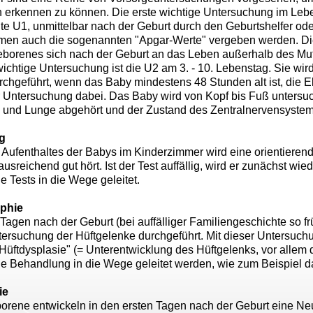
h erkennen zu können. Die erste wichtige Untersuchung im Lebe
e U1, unmittelbar nach der Geburt durch den Geburtshelfer ode
men auch die sogenannten "Apgar-Werte" vergeben werden. Di
eborenes sich nach der Geburt an das Leben außerhalb des Mutt
ichtige Untersuchung ist die U2 am 3. - 10. Lebenstag. Sie wir
rchgeführt, wenn das Baby mindestens 48 Stunden alt ist, die El
r Untersuchung dabei. Das Baby wird von Kopf bis Fuß untersu
 und Lunge abgehört und der Zustand des Zentralnervensystems
g
ufenthaltes der Babys im Kinderzimmer wird eine orientierende
usreichend gut hört. Ist der Test auffällig, wird er zunächst wie
e Tests in die Wege geleitet.
phie
 Tagen nach der Geburt (bei auffälliger Familiengeschichte so f
tersuchung der Hüftgelenke durchgeführt. Mit dieser Untersuchu
üftdysplasie" (= Unterentwicklung des Hüftgelenks, vor allem d
e Behandlung in die Wege geleitet werden, wie zum Beispiel da
ie
orene entwickeln in den ersten Tagen nach der Geburt eine Neu