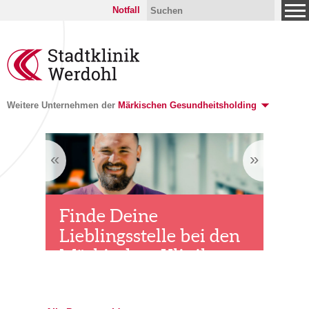
Notfall
Weitere Unternehmen der
Märkischen Gesundheitsholding
«
»
re
Finde Deine
Geh
Lieblingsstelle bei den
Spez
Märkischen Kliniken
»
Fuß