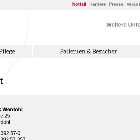
Notfall
Karriere
Presse
Veran
Weitere Unt
Pflege
Patienten & Besucher
t
ik Werdohl
ße 25
dohl
2392 57-0
2392 57-357