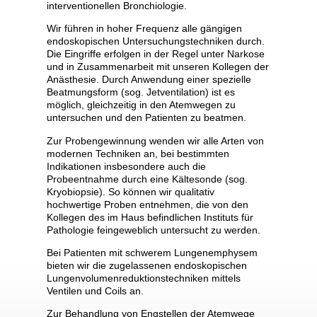
interventionellen Bronchiologie.
hiologie
Wir führen in hoher Frequenz alle gängigen
endoskopischen Untersuchungstechniken durch.
Die Eingriffe erfolgen in der Regel unter Narkose
hysem
und in Zusammenarbeit mit unseren Kollegen der
Anästhesie. Durch Anwendung einer spezielle
Beatmungsform (sog. Jetventilation) ist es
aning
möglich, gleichzeitig in den Atemwegen zu
untersuchen und den Patienten zu beatmen.
Zur Probengewinnung wenden wir alle Arten von
modernen Techniken an, bei bestimmten
Indikationen insbesondere auch die
Probeentnahme durch eine Kältesonde (sog.
Kryobiopsie). So können wir qualitativ
ngen
hochwertige Proben entnehmen, die von den
Kollegen des im Haus befindlichen Instituts für
Pathologie feingeweblich untersucht zu werden.
Bei Patienten mit schwerem Lungenemphysem
bieten wir die zugelassenen endoskopischen
hung
Lungenvolumenreduktionstechniken mittels
Ventilen und Coils an.
Zur Behandlung von Engstellen der Atemwege