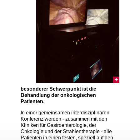
ie
n
zentrum
dizin
entrum
nungen
gung
besonderer Schwerpunkt ist die
Behandlung der onkologischen
Patienten.
In einer gemeinsamen interdisziplinären
Konferenz werden - zusammen mit den
Kliniken für Gastroenterologie, der
Onkologie und der Strahlentherapie - alle
Patienten in einen festen, speziell auf den