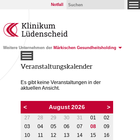
Notfall
Weitere Unternehmen der
Märkischen Gesundheitsholding
Veranstaltungskalender
Es gibt keine Veranstaltungen in der
aktuellen Ansicht.
<
August 2026
>
27
28
29
30
31
01
02
03
04
05
06
07
08
09
10
11
12
13
14
15
16