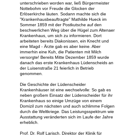
unterschrieben worden war, ließ Bürgermeister
Nottebohm vor Freude die Glocken der
Erlöserkirche läuten. Sodann machte sich die
"Krankenhausbeauftragte" Mathilde Hueck im
Sommer 1859 mit der Postkutsche auf den
bild
beschwerlichen Weg über die Hügel zum Altenaer
Krankenhaus, um sich zu informieren. Dort
arbeiteten bereits Diakonissen, ein Knecht und
eine Magd - Ärzte gab es aber keine. Aber
immerhin eine Kuh, die Patienten mit Milch
versorgte! Bereits Mitte Dezember 1859 wurde
danach das erste Krankenhaus Lüdenscheids an
der Luisenstraße 21 feierlich in Betrieb
genommen.
Die Geschichte der Lüdenscheider
Krankenhäuser ist eine wechselvolle: So gab es
neben großem Einsatz der Lüdenscheider für ihr
Krankenhaus so einige Umzüge von einem
Domizil zum nächsten und auch schlimme Folgen
durch die Weltkriege. Das Leistungsspektrum wie
Ausstattung veränderten sich im Laufe der Jahre
erheblich.
Prof. Dr. Rolf Larisch, Direktor der Klinik für