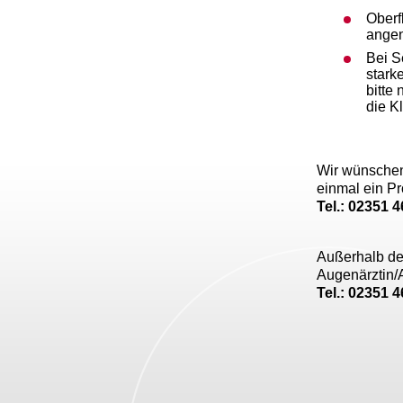
Oberf
ange
Bei S
stark
bitte
die Kl
Wir wünschen
einmal ein Pr
Tel.: 02351 
Außerhalb de
Augenärztin/A
Tel.: 02351 4