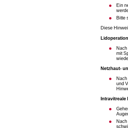
Ein n
werde
Bitte
Diese Hinwei
Lidoperatio
Nach 
mit S
wiede
Netzhaut- u
Nach 
und V
Hinwe
Intravitreale
Gehen
Augen
Nach 
schwi