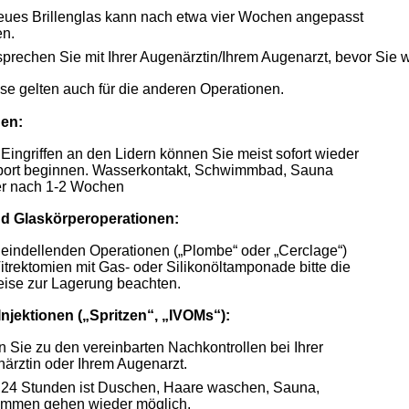
eues Brillenglas kann nach etwa vier Wochen angepasst
n.
 sprechen Sie mit Ihrer Augenärztin/Ihrem Augenarzt, bevor Sie w
se gelten auch für die anderen Operationen.
nen:
Eingriffen an den Lidern können Sie meist sofort wieder
port beginnen. Wasserkontakt, Schwimmbad, Sauna
r nach 1-2 Wochen
nd Glaskörperoperationen:
eindellenden Operationen („Plombe“ oder „Cerclage“)
itrektomien mit Gas- oder Silikonöltamponade bitte die
ise zur Lagerung beachten.
 Injektionen („Spritzen“, „IVOMs“):
 Sie zu den vereinbarten Nachkontrollen bei Ihrer
ärztin oder Ihrem Augenarzt.
24 Stunden ist Duschen, Haare waschen, Sauna,
mmen gehen wieder möglich.