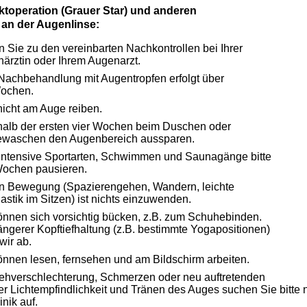
ktoperation (Grauer Star) und anderen
 an der Augenlinse:
 Sie zu den vereinbarten Nachkontrollen bei Ihrer
ärztin oder Ihrem Augenarzt.
Nachbehandlung mit Augentropfen erfolgt über
ochen.
 nicht am Auge reiben.
halb der ersten vier Wochen beim Duschen oder
waschen den Augenbereich aussparen.
ntensive Sportarten, Schwimmen und Saunagänge bitte
Wochen pausieren.
 Bewegung (Spazierengehen, Wandern, leichte
stik im Sitzen) ist nichts einzuwenden.
önnen sich vorsichtig bücken, z.B. zum Schuhebinden.
ängerer Kopftiefhaltung (z.B. bestimmte Yogapositionen)
wir ab.
önnen lesen, fernsehen und am Bildschirm arbeiten.
ehverschlechterung, Schmerzen oder neu auftretenden
er Lichtempfindlichkeit und Tränen des Auges suchen Sie bitte
inik auf.