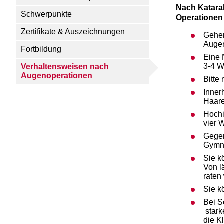
Nach Katara
Schwerpunkte
Operationen
Zertifikate & Auszeichnungen
Gehen
Augen
Fortbildung
Eine 
3-4 W
Verhaltensweisen nach
Augenoperationen
Bitte
Inner
Haare
Hochi
vier 
Gegen
Gymna
Sie k
Von l
raten 
Sie k
Bei S
stark
die Kl