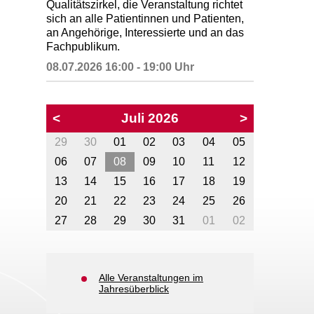
Qualitätszirkel, die Veranstaltung richtet
sich an alle Patientinnen und Patienten,
an Angehörige, Interessierte und an das
Fachpublikum.
08.07.2026 16:00 - 19:00 Uhr
<
Juli 2026
>
29
30
01
02
03
04
05
06
07
08
09
10
11
12
13
14
15
16
17
18
19
20
21
22
23
24
25
26
27
28
29
30
31
01
02
Alle Veranstaltungen im
Jahresüberblick