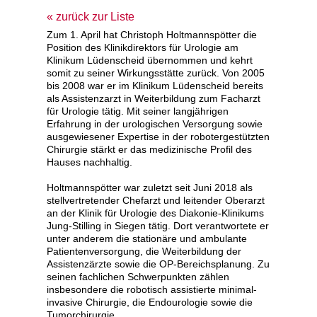
zurück zur Liste
Zum 1. April hat Christoph Holtmannspötter die
Position des Klinikdirektors für Urologie am
Klinikum Lüdenscheid übernommen und kehrt
somit zu seiner Wirkungsstätte zurück. Von 2005
bis 2008 war er im Klinikum Lüdenscheid bereits
als Assistenzarzt in Weiterbildung zum Facharzt
für Urologie tätig. Mit seiner langjährigen
Erfahrung in der urologischen Versorgung sowie
ausgewiesener Expertise in der robotergestützten
Chirurgie stärkt er das medizinische Profil des
Hauses nachhaltig.
Holtmannspötter war zuletzt seit Juni 2018 als
stellvertretender Chefarzt und leitender Oberarzt
an der Klinik für Urologie des Diakonie-Klinikums
Jung-Stilling in Siegen tätig. Dort verantwortete er
unter anderem die stationäre und ambulante
Patientenversorgung, die Weiterbildung der
Assistenzärzte sowie die OP-Bereichsplanung. Zu
seinen fachlichen Schwerpunkten zählen
insbesondere die robotisch assistierte minimal-
invasive Chirurgie, die Endourologie sowie die
Tumorchirurgie.