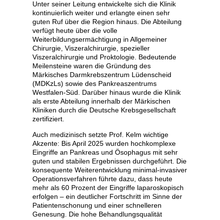
Unter seiner Leitung entwickelte sich die Klinik
kontinuierlich weiter und erlangte einen sehr
guten Ruf über die Region hinaus. Die Abteilung
verfügt heute über die volle
Weiterbildungsermächtigung in Allgemeiner
Chirurgie, Viszeralchirurgie, spezieller
Viszeralchirurgie und Proktologie. Bedeutende
Meilensteine waren die Gründung des
Märkisches Darmkrebszentrum Lüdenscheid
(MDKzLs) sowie des Pankreaszentrums
Westfalen-Süd. Darüber hinaus wurde die Klinik
als erste Abteilung innerhalb der Märkischen
Kliniken durch die Deutsche Krebsgesellschaft
zertifiziert.
Auch medizinisch setzte Prof. Kelm wichtige
Akzente: Bis April 2025 wurden hochkomplexe
Eingriffe an Pankreas und Ösophagus mit sehr
guten und stabilen Ergebnissen durchgeführt. Die
konsequente Weiterentwicklung minimal-invasiver
Operationsverfahren führte dazu, dass heute
mehr als 60 Prozent der Eingriffe laparoskopisch
erfolgen – ein deutlicher Fortschritt im Sinne der
Patientenschonung und einer schnelleren
Genesung. Die hohe Behandlungsqualität