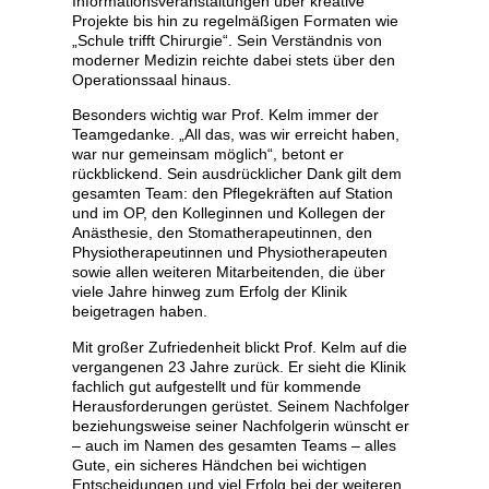
Informationsveranstaltungen über kreative
Projekte bis hin zu regelmäßigen Formaten wie
„Schule trifft Chirurgie“. Sein Verständnis von
moderner Medizin reichte dabei stets über den
Operationssaal hinaus.
Besonders wichtig war Prof. Kelm immer der
Teamgedanke. „All das, was wir erreicht haben,
war nur gemeinsam möglich“, betont er
rückblickend. Sein ausdrücklicher Dank gilt dem
gesamten Team: den Pflegekräften auf Station
und im OP, den Kolleginnen und Kollegen der
Anästhesie, den Stomatherapeutinnen, den
Physiotherapeutinnen und Physiotherapeuten
sowie allen weiteren Mitarbeitenden, die über
viele Jahre hinweg zum Erfolg der Klinik
beigetragen haben.
Mit großer Zufriedenheit blickt Prof. Kelm auf die
vergangenen 23 Jahre zurück. Er sieht die Klinik
fachlich gut aufgestellt und für kommende
Herausforderungen gerüstet. Seinem Nachfolger
beziehungsweise seiner Nachfolgerin wünscht er
– auch im Namen des gesamten Teams – alles
Gute, ein sicheres Händchen bei wichtigen
Entscheidungen und viel Erfolg bei der weiteren